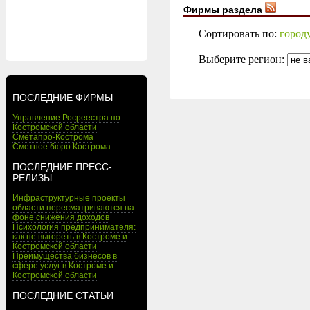
Фирмы раздела
Сортировать по:
город
Выберите регион:
ПОСЛЕДНИЕ ФИРМЫ
Управление Росреестра по
Костромской области
Сметапро-Кострома
Сметное бюро Кострома
ПОСЛЕДНИЕ ПРЕСС-
РЕЛИЗЫ
Инфраструктурные проекты
области пересматриваются на
фоне снижения доходов
Психология предпринимателя:
как не выгореть в Костроме и
Костромской области
Преимущества бизнесов в
сфере услуг в Костроме и
Костромской области
ПОСЛЕДНИЕ СТАТЬИ