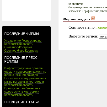
PR агентства
Информационно-рекламные аген
Рекламные и графические работ
Фирмы раздела
Сортировать по:
город
ПОСЛЕДНИЕ ФИРМЫ
Выберите регион:
Управление Росреестра по
Костромской области
Сметапро-Кострома
Сметное бюро Кострома
ПОСЛЕДНИЕ ПРЕСС-
РЕЛИЗЫ
Инфраструктурные проекты
области пересматриваются на
фоне снижения доходов
Психология предпринимателя:
как не выгореть в Костроме и
Костромской области
Преимущества бизнесов в
сфере услуг в Костроме и
Костромской области
ПОСЛЕДНИЕ СТАТЬИ