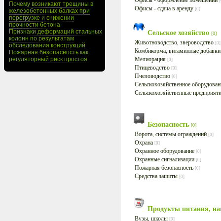
Офисы - оформление помещений
[
Почему возникают трещины в
Офисы - сдача в аренду
[0]
железобетонных балках при
перегрузке и снижении
прочности бетона
Признаки деформаций стальных
Сельское хозяйство
[0]
колонн по результатам
Животноводство, звероводство
[0]
обследования конструкций
Комбикорма, витаминные добавк
Пожарная безопасность как
регуляторный риск простоя
Мелиорация
[0]
Птицеводство
[0]
Пчеловодство
[0]
Сельскохозяйственное оборудова
Сельскохозяйственные предприят
Безопасность
[0]
Ворота, системы ограждений
[0]
Охрана
[0]
Охранное оборудование
[0]
Охранные сигнализации
[0]
Пожарная безопасность
[0]
Средства защиты
[0]
Продукты питания, н
Вузы, школы
[0]