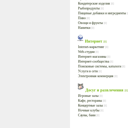
Кондитерские изделия
[0]
Рыбопродукты
[0]
Пищевые добавки и ингредиенты
[
Пиво
[0]
Овощи и фрукты
[0]
Напитки
[0]
Интернет
[0]
Internet-маркетинг
[0]
Web-студии
[0]
Интернет-магазины
[0]
Интернет-сообщества
[0]
Поисковые системы, каталоги
[0]
Услуги в сети
[0]
Электронная коммерция
[0]
Досуг и развлечения
[0]
Игровые залы
[0]
Кафе, рестораны
[0]
Концертные залы
[0]
Ночные клубы
[0]
Сауны, бани
[0]