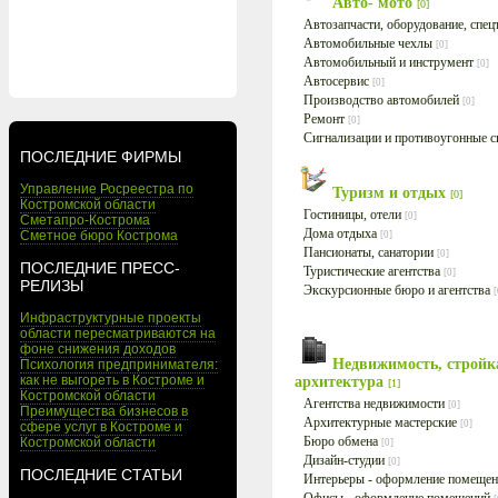
Авто- мото
[0]
Автозапчасти, оборудование, спе
Автомобильные чехлы
[0]
Автомобильный и инструмент
[0]
Автосервис
[0]
Производство автомобилей
[0]
Ремонт
[0]
Сигнализации и противоугонные 
ПОСЛЕДНИЕ ФИРМЫ
Управление Росреестра по
Туризм и отдых
[0]
Костромской области
Гостиницы, отели
[0]
Сметапро-Кострома
Дома отдыха
Сметное бюро Кострома
[0]
Пансионаты, санатории
[0]
ПОСЛЕДНИЕ ПРЕСС-
Туристические агентства
[0]
РЕЛИЗЫ
Экскурсионные бюро и агентства
[
Инфраструктурные проекты
области пересматриваются на
фоне снижения доходов
Недвижимость, стройк
Психология предпринимателя:
как не выгореть в Костроме и
архитектура
[1]
Костромской области
Агентства недвижимости
[0]
Преимущества бизнесов в
Архитектурные мастерские
[0]
сфере услуг в Костроме и
Бюро обмена
Костромской области
[0]
Дизайн-студии
[0]
ПОСЛЕДНИЕ СТАТЬИ
Интерьеры - оформление помеще