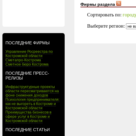
Фирмы раздела
Сортировать по:
город
Выберите регион:
ПОСЛЕДНИЕ ФИРМЫ
Управление Росреестра по
Костромской области
Сметапро-Кострома
Сметное бюро Кострома
ПОСЛЕДНИЕ ПРЕСС-
РЕЛИЗЫ
Инфраструктурные проекты
области пересматриваются на
фоне снижения доходов
Психология предпринимателя:
как не выгореть в Костроме и
Костромской области
Преимущества бизнесов в
сфере услуг в Костроме и
Костромской области
ПОСЛЕДНИЕ СТАТЬИ