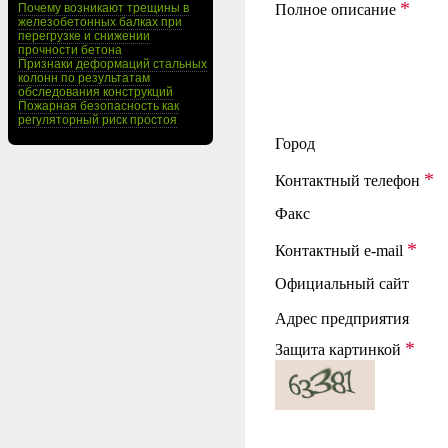
*
Почему возникают трещины в
Полное описание
железобетонных балках при
перегрузке и снижении
прочности бетона
Признаки деформаций стальных
колонн по результатам
обследования конструкций
Пожарная безопасность как
регуляторный риск простоя
Город
*
Контактный телефон
Факс
*
Контактный e-mail
Официальный сайт
Адрес предприятия
*
Защита картинкой