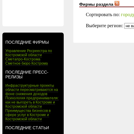
Фирмы раздела
Сортировать по:
город
Выберите регион:
ПОСЛЕДНИЕ ФИРМЫ
Управление Росреестра по
Костромской области
Сметапро-Кострома
Сметное бюро Кострома
ПОСЛЕДНИЕ ПРЕСС-
РЕЛИЗЫ
Инфраструктурные проекты
области пересматриваются на
фоне снижения доходов
Психология предпринимателя:
как не выгореть в Костроме и
Костромской области
Преимущества бизнесов в
сфере услуг в Костроме и
Костромской области
ПОСЛЕДНИЕ СТАТЬИ