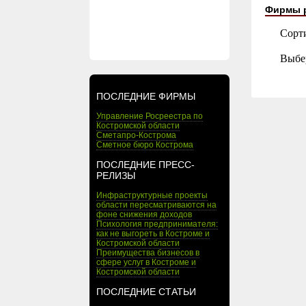
Фирмы 
Сорт
Выбе
ПОСЛЕДНИЕ ФИРМЫ
Управление Росреестра по
Костромской области
Сметапро-Кострома
Сметное бюро Кострома
ПОСЛЕДНИЕ ПРЕСС-
РЕЛИЗЫ
Инфраструктурные проекты
области пересматриваются на
фоне снижения доходов
Психология предпринимателя:
как не выгореть в Костроме и
Костромской области
Преимущества бизнесов в
сфере услуг в Костроме и
Костромской области
ПОСЛЕДНИЕ СТАТЬИ