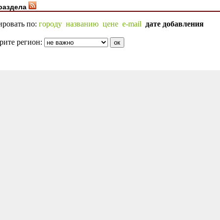
раздела
ировать по:
городу
названию
цене
e-mail
дате добавления
рите регион: