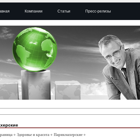
авная
Компании
Статьи
Пресс-релизы
херские
траница
Здоровье и красота
Парикмахерские