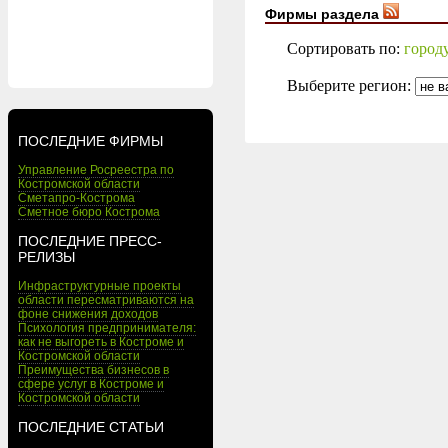
Фирмы раздела
Сортировать по:
город
Выберите регион:
ПОСЛЕДНИЕ ФИРМЫ
Управление Росреестра по
Костромской области
Сметапро-Кострома
Сметное бюро Кострома
ПОСЛЕДНИЕ ПРЕСС-
РЕЛИЗЫ
Инфраструктурные проекты
области пересматриваются на
фоне снижения доходов
Психология предпринимателя:
как не выгореть в Костроме и
Костромской области
Преимущества бизнесов в
сфере услуг в Костроме и
Костромской области
ПОСЛЕДНИЕ СТАТЬИ