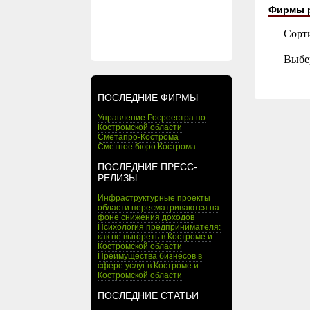
Фирмы 
Сорт
Выбе
ПОСЛЕДНИЕ ФИРМЫ
Управление Росреестра по
Костромской области
Сметапро-Кострома
Сметное бюро Кострома
ПОСЛЕДНИЕ ПРЕСС-
РЕЛИЗЫ
Инфраструктурные проекты
области пересматриваются на
фоне снижения доходов
Психология предпринимателя:
как не выгореть в Костроме и
Костромской области
Преимущества бизнесов в
сфере услуг в Костроме и
Костромской области
ПОСЛЕДНИЕ СТАТЬИ