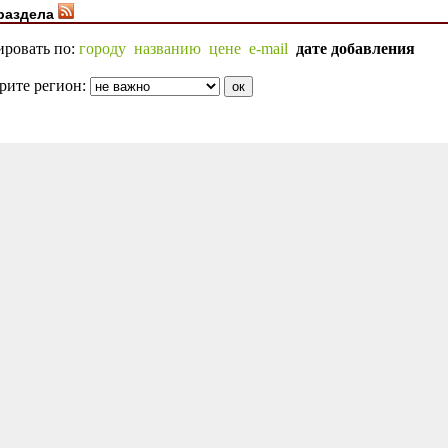
раздела
ировать по:
городу
названию
цене
e-mail
дате добавления
рите регион: