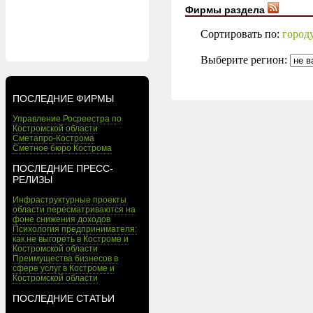
Фирмы раздела
Сортировать по:
город
Выберите регион:
ПОСЛЕДНИЕ ФИРМЫ
Управление Росреестра по
Костромской области
Сметапро-Кострома
Сметное бюро Кострома
ПОСЛЕДНИЕ ПРЕСС-
РЕЛИЗЫ
Инфраструктурные проекты
области пересматриваются на
фоне снижения доходов
Психология предпринимателя:
как не выгореть в Костроме и
Костромской области
Преимущества бизнесов в
сфере услуг в Костроме и
Костромской области
ПОСЛЕДНИЕ СТАТЬИ