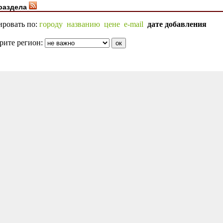
раздела
ировать по:
городу
названию
цене
e-mail
дате добавления
рите регион: