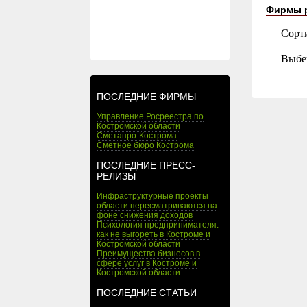
Фирмы 
Сорт
Выбе
ПОСЛЕДНИЕ ФИРМЫ
Управление Росреестра по
Костромской области
Сметапро-Кострома
Сметное бюро Кострома
ПОСЛЕДНИЕ ПРЕСС-
РЕЛИЗЫ
Инфраструктурные проекты
области пересматриваются на
фоне снижения доходов
Психология предпринимателя:
как не выгореть в Костроме и
Костромской области
Преимущества бизнесов в
сфере услуг в Костроме и
Костромской области
ПОСЛЕДНИЕ СТАТЬИ