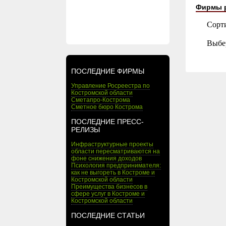
Фирмы 
Сорт
Выбе
ПОСЛЕДНИЕ ФИРМЫ
Управление Росреестра по
Костромской области
Сметапро-Кострома
Сметное бюро Кострома
ПОСЛЕДНИЕ ПРЕСС-
РЕЛИЗЫ
Инфраструктурные проекты
области пересматриваются на
фоне снижения доходов
Психология предпринимателя:
как не выгореть в Костроме и
Костромской области
Преимущества бизнесов в
сфере услуг в Костроме и
Костромской области
ПОСЛЕДНИЕ СТАТЬИ