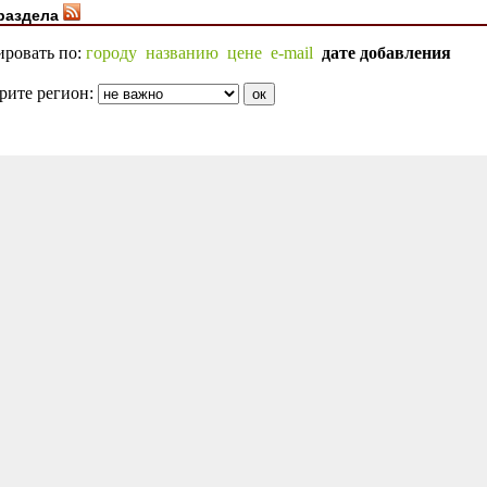
раздела
ировать по:
городу
названию
цене
e-mail
дате добавления
рите регион: