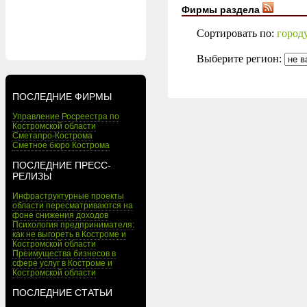
Фирмы раздела
Сортировать по:
город
Выберите регион:
ПОСЛЕДНИЕ ФИРМЫ
Управление Росреестра по
Костромской области
Сметапро-Кострома
Сметное бюро Кострома
ПОСЛЕДНИЕ ПРЕСС-
РЕЛИЗЫ
Инфраструктурные проекты
области пересматриваются на
фоне снижения доходов
Психология предпринимателя:
как не выгореть в Костроме и
Костромской области
Преимущества бизнесов в
сфере услуг в Костроме и
Костромской области
ПОСЛЕДНИЕ СТАТЬИ