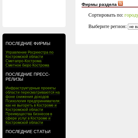
Фирмы раздела
Сортировать по:
город
Выберите регион:
ПОСЛЕДНИЕ ФИРМЫ
Управление Росреестра по
Костромской области
Сметапро-Кострома
Сметное бюро Кострома
ПОСЛЕДНИЕ ПРЕСС-
РЕЛИЗЫ
Инфраструктурные проекты
области пересматриваются на
фоне снижения доходов
Психология предпринимателя:
как не выгореть в Костроме и
Костромской области
Преимущества бизнесов в
сфере услуг в Костроме и
Костромской области
ПОСЛЕДНИЕ СТАТЬИ