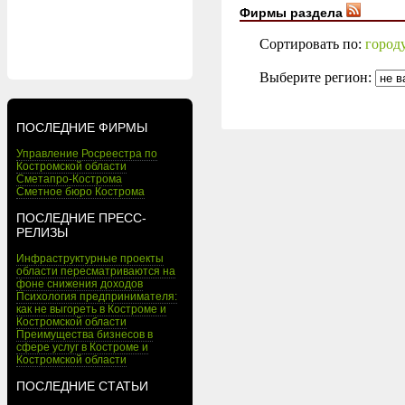
Фирмы раздела
Сортировать по:
город
Выберите регион:
ПОСЛЕДНИЕ ФИРМЫ
Управление Росреестра по
Костромской области
Сметапро-Кострома
Сметное бюро Кострома
ПОСЛЕДНИЕ ПРЕСС-
РЕЛИЗЫ
Инфраструктурные проекты
области пересматриваются на
фоне снижения доходов
Психология предпринимателя:
как не выгореть в Костроме и
Костромской области
Преимущества бизнесов в
сфере услуг в Костроме и
Костромской области
ПОСЛЕДНИЕ СТАТЬИ