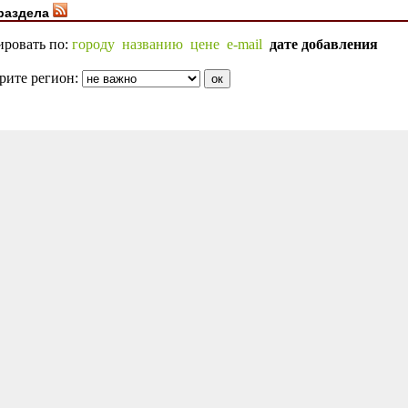
раздела
ировать по:
городу
названию
цене
e-mail
дате добавления
рите регион: