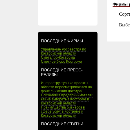
Фирмы 
Сорт
Выбе
ПОСЛЕДНИЕ ФИРМЫ
Управление Росреестра по
Костромской области
Сметапро-Кострома
Сметное бюро Кострома
ПОСЛЕДНИЕ ПРЕСС-
РЕЛИЗЫ
Инфраструктурные проекты
области пересматриваются на
фоне снижения доходов
Психология предпринимателя:
как не выгореть в Костроме и
Костромской области
Преимущества бизнесов в
сфере услуг в Костроме и
Костромской области
ПОСЛЕДНИЕ СТАТЬИ