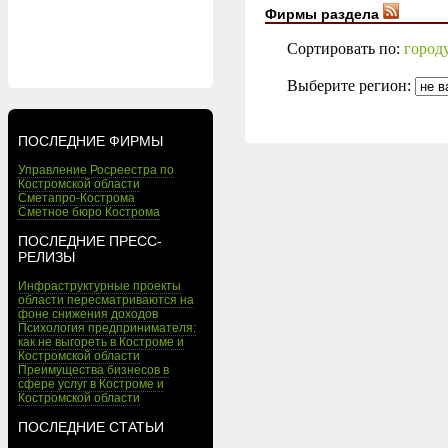
Фирмы раздела
Сортировать по:
город
Выберите регион:
ПОСЛЕДНИЕ ФИРМЫ
Управление Росреестра по
Костромской области
Сметапро-Кострома
Сметное бюро Кострома
ПОСЛЕДНИЕ ПРЕСС-
РЕЛИЗЫ
Инфраструктурные проекты
области пересматриваются на
фоне снижения доходов
Психология предпринимателя:
как не выгореть в Костроме и
Костромской области
Преимущества бизнесов в
сфере услуг в Костроме и
Костромской области
ПОСЛЕДНИЕ СТАТЬИ