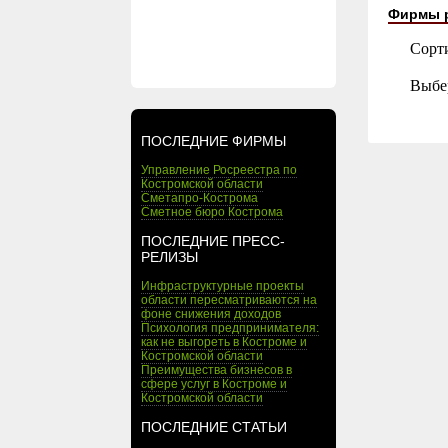
Фирмы 
Сорт
Выбе
ПОСЛЕДНИЕ ФИРМЫ
Управление Росреестра по
Костромской области
Сметапро-Кострома
Сметное бюро Кострома
ПОСЛЕДНИЕ ПРЕСС-
РЕЛИЗЫ
Инфраструктурные проекты
области пересматриваются на
фоне снижения доходов
Психология предпринимателя:
как не выгореть в Костроме и
Костромской области
Преимущества бизнесов в
сфере услуг в Костроме и
Костромской области
ПОСЛЕДНИЕ СТАТЬИ