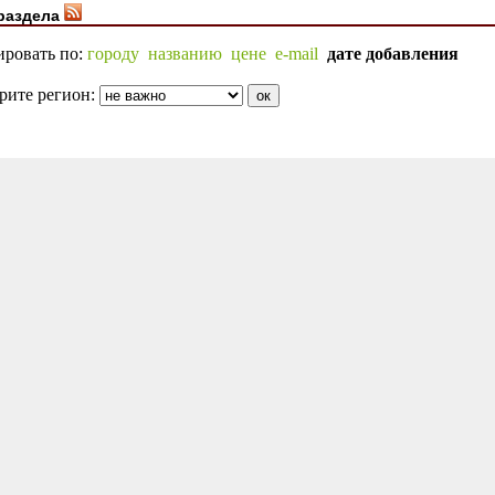
раздела
ировать по:
городу
названию
цене
e-mail
дате добавления
рите регион: