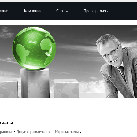
авная
Компании
Статьи
Пресс-релизы
е залы
траница
Досуг и развлечения
Игровые залы