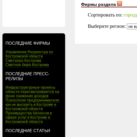
Фирмы раздела
Сортировать по:
город
Выберите регион:
ПОСЛЕДНИЕ ФИРМЫ
Управление Росреестра по
Костромской области
Сметапро-Кострома
Сметное бюро Кострома
ПОСЛЕДНИЕ ПРЕСС-
РЕЛИЗЫ
Инфраструктурные проекты
области пересматриваются на
фоне снижения доходов
Психология предпринимателя:
как не выгореть в Костроме и
Костромской области
Преимущества бизнесов в
сфере услуг в Костроме и
Костромской области
ПОСЛЕДНИЕ СТАТЬИ