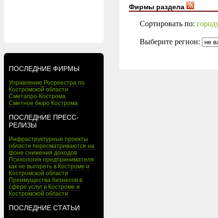
Фирмы раздела
Сортировать по:
город
Выберите регион:
ПОСЛЕДНИЕ ФИРМЫ
Управление Росреестра по
Костромской области
Сметапро-Кострома
Сметное бюро Кострома
ПОСЛЕДНИЕ ПРЕСС-
РЕЛИЗЫ
Инфраструктурные проекты
области пересматриваются на
фоне снижения доходов
Психология предпринимателя:
как не выгореть в Костроме и
Костромской области
Преимущества бизнесов в
сфере услуг в Костроме и
Костромской области
ПОСЛЕДНИЕ СТАТЬИ