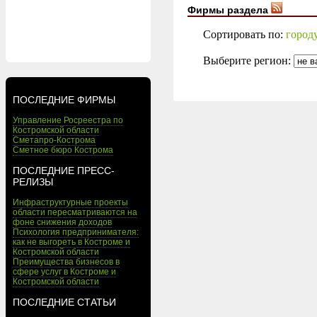
Фирмы раздела
Сортировать по:
город
Выберите регион:
ПОСЛЕДНИЕ ФИРМЫ
Управление Росреестра по
Костромской области
Сметапро-Кострома
Сметное бюро Кострома
ПОСЛЕДНИЕ ПРЕСС-
РЕЛИЗЫ
Инфраструктурные проекты
области пересматриваются на
фоне снижения доходов
Психология предпринимателя:
как не выгореть в Костроме и
Костромской области
Преимущества бизнесов в
сфере услуг в Костроме и
Костромской области
ПОСЛЕДНИЕ СТАТЬИ