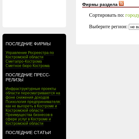
Фирмы раздела
Сортировать по:
город
Выберите регион:
ПОСЛЕДНИЕ ФИРМЫ
Управление Росреестра по
Костромской области
Сметапро-Кострома
Сметное бюро Кострома
ПОСЛЕДНИЕ ПРЕСС-
РЕЛИЗЫ
Инфраструктурные проекты
области пересматриваются на
фоне снижения доходов
Психология предпринимателя:
как не выгореть в Костроме и
Костромской области
Преимущества бизнесов в
сфере услуг в Костроме и
Костромской области
ПОСЛЕДНИЕ СТАТЬИ