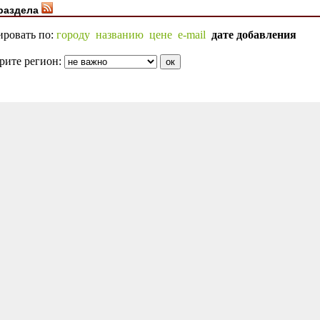
раздела
ировать по:
городу
названию
цене
e-mail
дате добавления
рите регион: