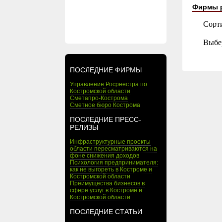
Фирмы 
Сорт
Выбе
ПОСЛЕДНИЕ ФИРМЫ
Управление Росреестра по
Костромской области
Сметапро-Кострома
Сметное бюро Кострома
ПОСЛЕДНИЕ ПРЕСС-
РЕЛИЗЫ
Инфраструктурные проекты
области пересматриваются на
фоне снижения доходов
Психология предпринимателя:
как не выгореть в Костроме и
Костромской области
Преимущества бизнесов в
сфере услуг в Костроме и
Костромской области
ПОСЛЕДНИЕ СТАТЬИ