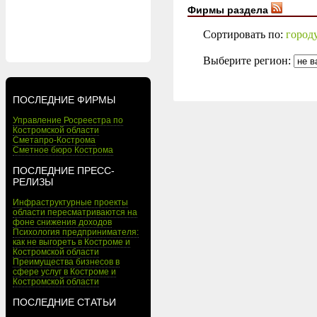
Фирмы раздела
Сортировать по:
город
Выберите регион:
ПОСЛЕДНИЕ ФИРМЫ
Управление Росреестра по
Костромской области
Сметапро-Кострома
Сметное бюро Кострома
ПОСЛЕДНИЕ ПРЕСС-
РЕЛИЗЫ
Инфраструктурные проекты
области пересматриваются на
фоне снижения доходов
Психология предпринимателя:
как не выгореть в Костроме и
Костромской области
Преимущества бизнесов в
сфере услуг в Костроме и
Костромской области
ПОСЛЕДНИЕ СТАТЬИ