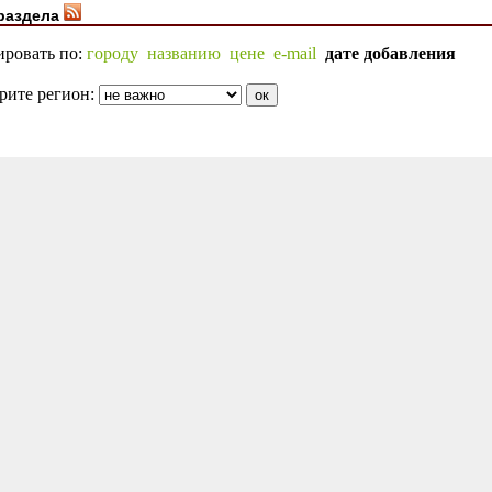
раздела
ировать по:
городу
названию
цене
e-mail
дате добавления
рите регион: