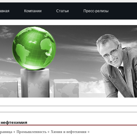
авная
Компании
Статьи
Пресс-релизы
 нефтехимия
траница
Промышленность
Химия и нефтехимия