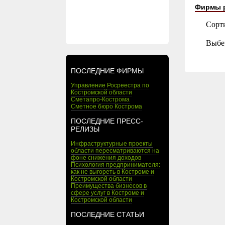
Фирмы 
Сорт
Выбе
ПОСЛЕДНИЕ ФИРМЫ
Управление Росреестра по
Костромской области
Сметапро-Кострома
Сметное бюро Кострома
ПОСЛЕДНИЕ ПРЕСС-
РЕЛИЗЫ
Инфраструктурные проекты
области пересматриваются на
фоне снижения доходов
Психология предпринимателя:
как не выгореть в Костроме и
Костромской области
Преимущества бизнесов в
сфере услуг в Костроме и
Костромской области
ПОСЛЕДНИЕ СТАТЬИ