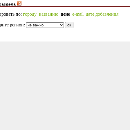
раздела
ировать по:
городу
названию
цене
e-mail
дате добавления
рите регион: