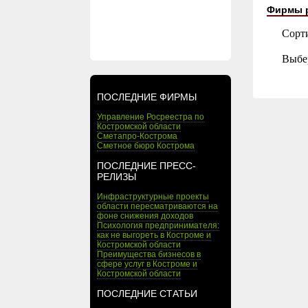
Фирмы 
Сорт
Выбе
ПОСЛЕДНИЕ ФИРМЫ
Управление Росреестра по
Костромской области
Сметапро-Кострома
Сметное бюро Кострома
ПОСЛЕДНИЕ ПРЕСС-
РЕЛИЗЫ
Инфраструктурные проекты
области пересматриваются на
фоне снижения доходов
Психология предпринимателя:
как не выгореть в Костроме и
Костромской области
Преимущества бизнесов в
сфере услуг в Костроме и
Костромской области
ПОСЛЕДНИЕ СТАТЬИ