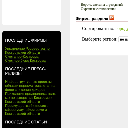
Ворота, системы ограждений
Охранные сигнализации
Фирмы раздела
Сортировать по:
город
Выберите регион:
ПОСЛЕДНИЕ ФИРМЫ
Управление Росреестра по
Костромской области
Сметапро-Кострома
Сметное бюро Кострома
ПОСЛЕДНИЕ ПРЕСС-
РЕЛИЗЫ
Инфраструктурные проекты
области пересматриваются на
фоне снижения доходов
Психология предпринимателя:
как не выгореть в Костроме и
Костромской области
Преимущества бизнесов в
сфере услуг в Костроме и
Костромской области
ПОСЛЕДНИЕ СТАТЬИ