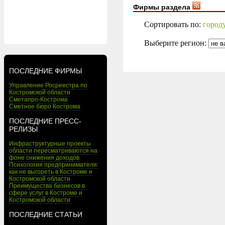
Фирмы раздела
Сортировать по:
город
Выберите регион:
ПОСЛЕДНИЕ ФИРМЫ
Управление Росреестра по
Костромской области
Сметапро-Кострома
Сметное бюро Кострома
ПОСЛЕДНИЕ ПРЕСС-
РЕЛИЗЫ
Инфраструктурные проекты
области пересматриваются на
фоне снижения доходов
Психология предпринимателя:
как не выгореть в Костроме и
Костромской области
Преимущества бизнесов в
сфере услуг в Костроме и
Костромской области
ПОСЛЕДНИЕ СТАТЬИ