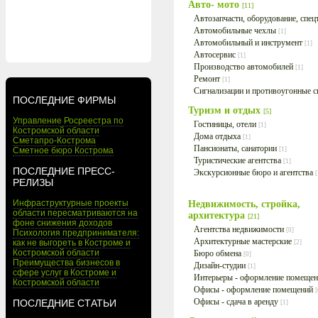
Авто- мото
[11]
Автозапчасти, оборудование, спе
Автомобильные чехлы
[1]
Автомобильный и инструмент
[1]
Автосервис
[1]
Производство автомобилей
[1]
Ремонт
[1]
Сигнализации и противоугонные 
ПОСЛЕДНИЕ ФИРМЫ
Туризм и отдых
[5]
Управление Росреестра по
Гостиницы, отели
[1]
Костромской области
Дома отдыха
[1]
Сметапро-Кострома
Пансионаты, санатории
Сметное бюро Кострома
[1]
Туристические агентства
[1]
ПОСЛЕДНИЕ ПРЕСС-
Экскурсионные бюро и агентства
[
РЕЛИЗЫ
Инфраструктурные проекты
Недвижимость, стройка,
области пересматриваются на
архитектура
[21]
фоне снижения доходов
Агентства недвижимости
[0]
Психология предпринимателя:
Архитектурные мастерские
как не выгореть в Костроме и
[2]
Костромской области
Бюро обмена
[0]
Преимущества бизнесов в
Дизайн-студии
[1]
сфере услуг в Костроме и
Интерьеры - оформление помеще
Костромской области
Офисы - оформление помещений
[
Офисы - сдача в аренду
ПОСЛЕДНИЕ СТАТЬИ
[1]