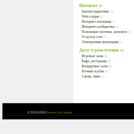
Интернет
[8]
Internet-маркетинг
[2]
Web-студии
[1]
Интернет-магазины
[1]
Интернет-сообщества
[1]
Поисковые системы, каталоги
[1]
Услуги в сети
[1]
Электронная коммерция
[1]
Досуг и развлечения
[0]
Игровые залы
[0]
Кафе, рестораны
[0]
Концертные залы
[0]
Ночные клубы
[0]
Сауны, бани
[0]
© 2013-
2026
Бизнес Кострома