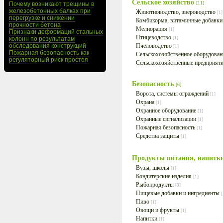
Сельское хозяйство
[11]
Почему возникают трещины в
железобетонных балках при
Животноводство, звероводство
[1]
перегрузке и снижении
Комбикорма, витаминные добавк
прочности бетона
Мелиорация
[1]
Признаки деформаций стальных
Птицеводство
колонн по результатам
[1]
обследования конструкций
Пчеловодство
[1]
Пожарная безопасность как
Сельскохозяйственное оборудова
регуляторный риск простоя
Сельскохозяйственные предприят
Безопасность
[6]
Ворота, системы ограждений
[1]
Охрана
[1]
Охранное оборудование
[1]
Охранные сигнализации
[1]
Пожарная безопасность
[1]
Средства защиты
[1]
Продукты питания, напитк
Вузы, школы
[1]
Кондитерские изделия
[1]
Рыбопродукты
[0]
Пищевые добавки и ингредиенты
[
Пиво
[1]
Овощи и фрукты
[1]
Напитки
[1]